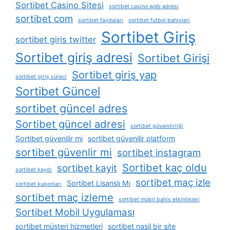
Sortibet Casino Sitesi
sortibet casino web adresi
sortibet com
sortibet faydaları
sortibet futbol bahisleri
Sortibet Giriş
sortibet giris twitter
Sortibet giriş adresi
Sortibet Girişi
Sortibet giriş yap
sortibet giriş süreci
Sortibet Güncel
sortibet güncel adres
Sortibet güncel adresi
sortibet güvenilirliği
Sortibet güvenilir mi
sortibet güvenilir platform
sortibet güvenlir mi
sortibet instagram
Sortibet kaç oldu
sortibet kayit
sortibet kaydı
sortibet maç izle
Sortibet Lisanslı Mı
sortibet kuponları
sortibet maç izleme
sortibet mobil bahis etkinlikleri
Sortibet Mobil Uygulaması
sortibet müşteri hizmetleri
sortibet nasil bir site