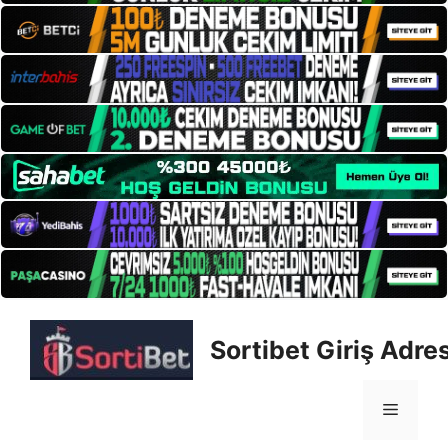
İçeriğe
atla
Sortibet Giriş Adres
Menü