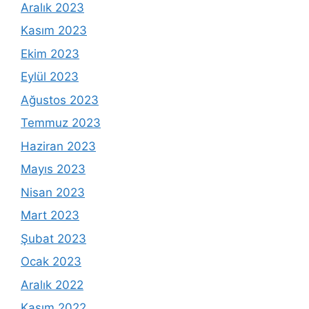
Aralık 2023
Kasım 2023
Ekim 2023
Eylül 2023
Ağustos 2023
Temmuz 2023
Haziran 2023
Mayıs 2023
Nisan 2023
Mart 2023
Şubat 2023
Ocak 2023
Aralık 2022
Kasım 2022