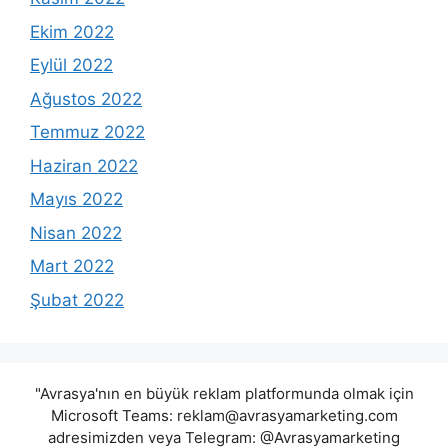
Ekim 2022
Eylül 2022
Ağustos 2022
Temmuz 2022
Haziran 2022
Mayıs 2022
Nisan 2022
Mart 2022
Şubat 2022
"Avrasya'nın en büyük reklam platformunda olmak için
Microsoft Teams:
reklam@avrasyamarketing.com
adresimizden veya Telegram: @Avrasyamarketing