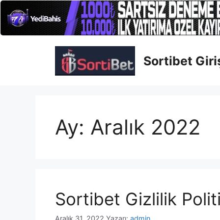
İçeriğe
atla
Sortibet Giri
Ay:
Aralık 2022
Sortibet Gizlilik Polit
Aralık 31, 2022
Yazarı:
admin