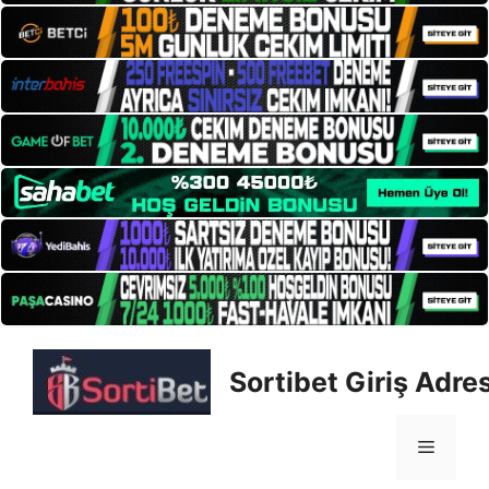
İçeriğe
atla
Sortibet Giriş Adres
Menü