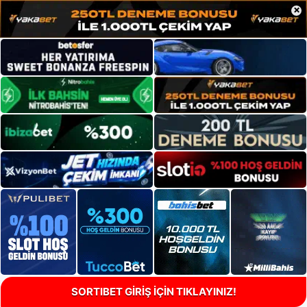
×
SORTIBET GİRİŞ İÇİN TIKLAYINIZ!