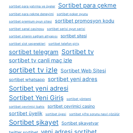
Sortibet para çekme
sortibet para yatırma ve üyeler
sortibet para çekme deneyimi
sortibet poker oyunu
sortibet promosyon kodu
sortibet premium oyun sitesi
sortibet sanal casinosu
sortibet serisi oyun serisi
sortibet sitesi
sortibet sitenin sağlam altyapısı
sortibet slot seçenekleri
sortibet telefon giriş
Sortibet tv
sortibet telegram
sortibet tv canli maç izle
sortibet tv izle
Sortibet Web Sitesi
sortibet yeni adres
sortibet whatsapp
Sortibet yeni adresi
Sortibet Yeni Giriş
sortibet yöntemi
sortibet çevrimiçi casino
sortibet çevrimiçi bahis
sortibet üyelik
sortibet üyesi
sortibet şifre sorunu nasıl çözülür
Sortibet şikayet
Sortibet şikayetvar
yeni adresi sortibet
twitter sortibet