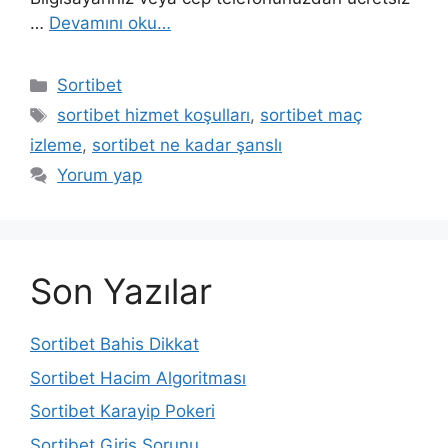
…
Devamını oku…
Kategoriler
Sortibet
Etiketler
sortibet hizmet koşulları
,
sortibet maç
izleme
,
sortibet ne kadar şanslı
Yorum yap
Son Yazılar
Sortibet Bahis Dikkat
Sortibet Hacim Algoritması
Sortibet Karayip Pokeri
Sortibet Giriş Sorunu