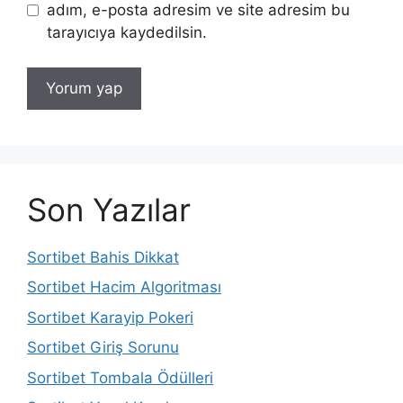
adım, e-posta adresim ve site adresim bu
tarayıcıya kaydedilsin.
Son Yazılar
Sortibet Bahis Dikkat
Sortibet Hacim Algoritması
Sortibet Karayip Pokeri
Sortibet Giriş Sorunu
Sortibet Tombala Ödülleri