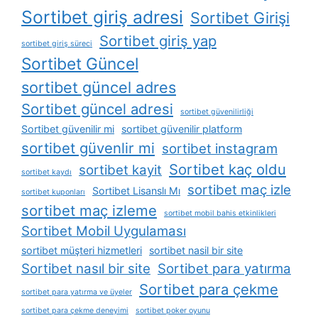
Sortibet giriş adresi
Sortibet Girişi
Sortibet giriş yap
sortibet giriş süreci
Sortibet Güncel
sortibet güncel adres
Sortibet güncel adresi
sortibet güvenilirliği
Sortibet güvenilir mi
sortibet güvenilir platform
sortibet güvenlir mi
sortibet instagram
Sortibet kaç oldu
sortibet kayit
sortibet kaydı
sortibet maç izle
Sortibet Lisanslı Mı
sortibet kuponları
sortibet maç izleme
sortibet mobil bahis etkinlikleri
Sortibet Mobil Uygulaması
sortibet müşteri hizmetleri
sortibet nasil bir site
Sortibet nasıl bir site
Sortibet para yatırma
Sortibet para çekme
sortibet para yatırma ve üyeler
sortibet para çekme deneyimi
sortibet poker oyunu