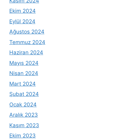
Kasım 2024
Ekim 2024
Eylül 2024
Ağustos 2024
Temmuz 2024
Haziran 2024
Mayıs 2024
Nisan 2024
Mart 2024
Şubat 2024
Ocak 2024
Aralık 2023
Kasım 2023
Ekim 2023