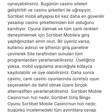
oynayabilirsiniz. Bugünün casino siteleri
geliştirildi ve casino şirketleri ile uğraşıyor,
Sortibet mobil altyapısı bir kez daha en güvenilir
yasadışı casino şirketlerinden biri olduğunu
kanıtlıyor. Oyuna dalmak ve tüm canlı renkleri
deneyimlemek için Sortibet Mobile’a giriş
yaptığınızdan emin olun. Bir üyeniz varsa,
kullanıcı adınızı ve şifrenizi giriş paneline
çevirerek Site tarafından sunulan tüm
programlardan yararlanabilirsiniz. Üyeliğiniz
yoksa, mobil uygulama aracılığıyla kolayca
kaydolabilir ve üye olabilirsiniz. Daha sonra
casino, canlı casino oyunlarında ücretsiz oyun
seçenekleri de dahil olmak üzere birçok
alternatiften yararlanabilirsiniz. Sortibet Mobile
Casino’nun hızı nedir. Sortibet Giriş Bingo
Oyunu Sortibet Mobile Casino’nun hızı nedir,
bugünkü incelemedeki tüm ayrıntılara cevap