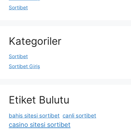
Sortibet
Kategoriler
Sortibet
Sortibet Giriş
Etiket Bulutu
bahis sitesi sortibet
canli sortibet
casino sitesi sortibet