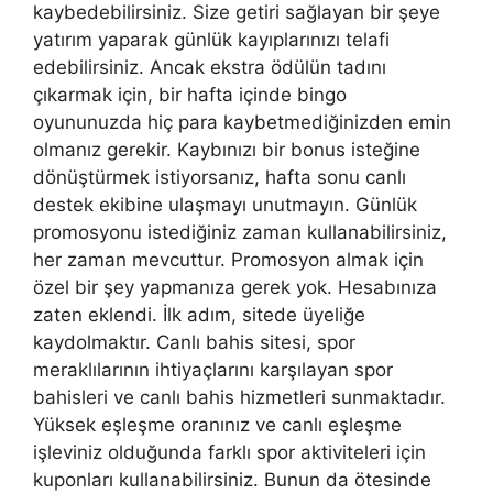
kaybedebilirsiniz. Size getiri sağlayan bir şeye
yatırım yaparak günlük kayıplarınızı telafi
edebilirsiniz. Ancak ekstra ödülün tadını
çıkarmak için, bir hafta içinde bingo
oyununuzda hiç para kaybetmediğinizden emin
olmanız gerekir. Kaybınızı bir bonus isteğine
dönüştürmek istiyorsanız, hafta sonu canlı
destek ekibine ulaşmayı unutmayın. Günlük
promosyonu istediğiniz zaman kullanabilirsiniz,
her zaman mevcuttur. Promosyon almak için
özel bir şey yapmanıza gerek yok. Hesabınıza
zaten eklendi. İlk adım, sitede üyeliğe
kaydolmaktır. Canlı bahis sitesi, spor
meraklılarının ihtiyaçlarını karşılayan spor
bahisleri ve canlı bahis hizmetleri sunmaktadır.
Yüksek eşleşme oranınız ve canlı eşleşme
işleviniz olduğunda farklı spor aktiviteleri için
kuponları kullanabilirsiniz. Bunun da ötesinde