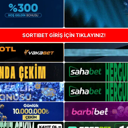
SORTIBET GİRİŞ İÇİN TIKLAYINIZ!