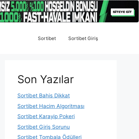
Sortibet
Sortibet Giriş
Son Yazılar
Sortibet Bahis Dikkat
Sortibet Hacim Algoritması
Sortibet Karayip Pokeri
Sortibet Giriş Sorunu
Sortibet Tombala Ödülleri