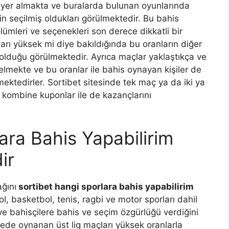
de yer almakta ve buralarda bulunan oyunlarında
çin seçilmiş oldukları görülmektedir. Bu bahis
lümleri ve seçenekleri son derece dikkatli bir
ları yüksek mi diye bakıldığında bu oranların diğer
k olduğu görülmektedir. Ayrıca maçlar yaklaştıkça ve
lmekte ve bu oranlar ile bahis oynayan kişiler de
mektedirler. Sortibet sitesinde tek maç ya da iki ya
z kombine kuponlar ile de kazançlarını
ara Bahis Yapabilirim
ir
ğını
sortibet hangi sporlara bahis yapabilirim
l, ​​basketbol, ​​tenis, ragbi ve motor sporları dahil
 bahisçilere bahis ve seçim özgürlüğü verdiğini
lkede oynanan üst lig maçları yüksek oranlarla