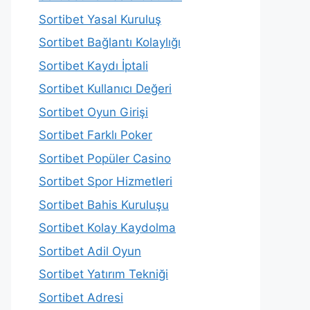
Sortibet Yasal Kuruluş
Sortibet Bağlantı Kolaylığı
Sortibet Kaydı İptali
Sortibet Kullanıcı Değeri
Sortibet Oyun Girişi
Sortibet Farklı Poker
Sortibet Popüler Casino
Sortibet Spor Hizmetleri
Sortibet Bahis Kuruluşu
Sortibet Kolay Kaydolma
Sortibet Adil Oyun
Sortibet Yatırım Tekniği
Sortibet Adresi