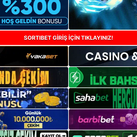
SORTIBET GİRİŞ İÇİN TIKLAYINIZ!