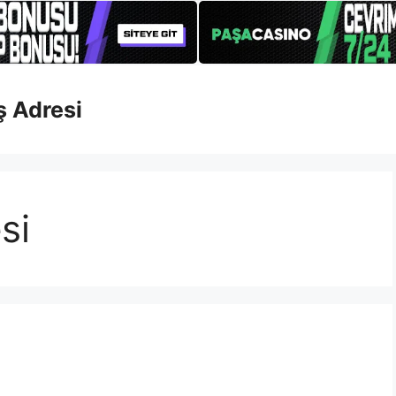
ş Adresi
si