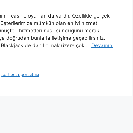
ının casino oyunları da vardır. Özellikle gerçek
şterilerimize mümkün olan en iyi hizmeti
müşteri hizmetleri nasıl sunduğunu merak
ya doğrudan bunlarla iletişime geçebilirsiniz.
n Blackjack de dahil olmak üzere çok …
Devamını
,
sortibet spor sitesi