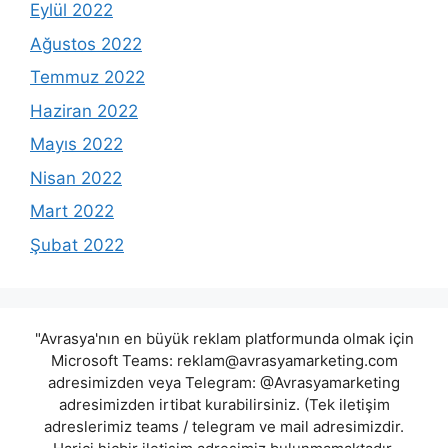
Eylül 2022
Ağustos 2022
Temmuz 2022
Haziran 2022
Mayıs 2022
Nisan 2022
Mart 2022
Şubat 2022
"Avrasya'nın en büyük reklam platformunda olmak için
Microsoft Teams:
reklam@avrasyamarketing.com
adresimizden veya Telegram: @Avrasyamarketing
adresimizden irtibat kurabilirsiniz. (Tek iletişim
adreslerimiz teams / telegram ve mail adresimizdir.