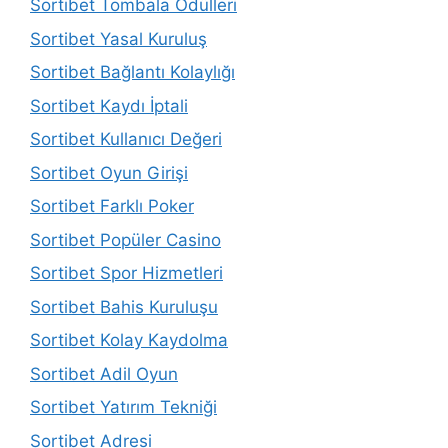
Sortibet Tombala Ödülleri
Sortibet Yasal Kuruluş
Sortibet Bağlantı Kolaylığı
Sortibet Kaydı İptali
Sortibet Kullanıcı Değeri
Sortibet Oyun Girişi
Sortibet Farklı Poker
Sortibet Popüler Casino
Sortibet Spor Hizmetleri
Sortibet Bahis Kuruluşu
Sortibet Kolay Kaydolma
Sortibet Adil Oyun
Sortibet Yatırım Tekniği
Sortibet Adresi