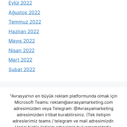
Eylül 2022
Ağustos 2022
Temmuz 2022
Haziran 2022
Mayıs 2022
Nisan 2022
Mart 2022
Şubat 2022
"Avrasya'nın en büyük reklam platformunda olmak için
Microsoft Teams:
reklam@avrasyamarketing.com
adresimizden veya Telegram: @Avrasyamarketing
adresimizden irtibat kurabilirsiniz. (Tek iletişim
adreslerimiz teams / telegram ve mail adresimizdir.