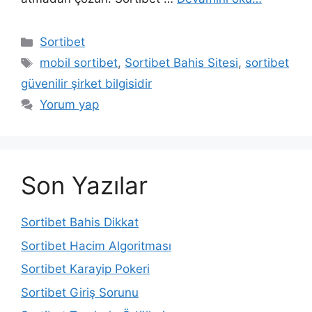
Kategoriler
Sortibet
Etiketler
mobil sortibet
,
Sortibet Bahis Sitesi
,
sortibet
güvenilir şirket bilgisidir
Yorum yap
Son Yazılar
Sortibet Bahis Dikkat
Sortibet Hacim Algoritması
Sortibet Karayip Pokeri
Sortibet Giriş Sorunu