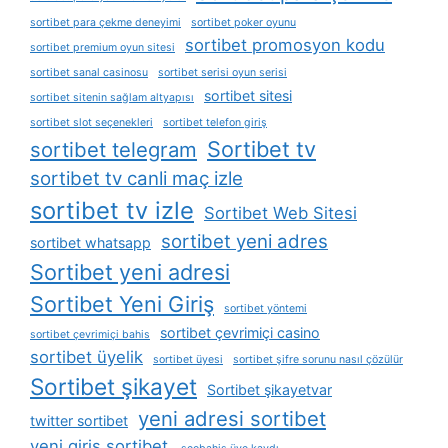
sortibet para çekme deneyimi
sortibet poker oyunu
sortibet promosyon kodu
sortibet premium oyun sitesi
sortibet sanal casinosu
sortibet serisi oyun serisi
sortibet sitesi
sortibet sitenin sağlam altyapısı
sortibet slot seçenekleri
sortibet telefon giriş
Sortibet tv
sortibet telegram
sortibet tv canli maç izle
sortibet tv izle
Sortibet Web Sitesi
sortibet yeni adres
sortibet whatsapp
Sortibet yeni adresi
Sortibet Yeni Giriş
sortibet yöntemi
sortibet çevrimiçi casino
sortibet çevrimiçi bahis
sortibet üyelik
sortibet üyesi
sortibet şifre sorunu nasıl çözülür
Sortibet şikayet
Sortibet şikayetvar
yeni adresi sortibet
twitter sortibet
yeni giris sortibet