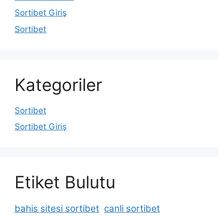
Sortibet Giriş
Sortibet
Kategoriler
Sortibet
Sortibet Giriş
Etiket Bulutu
bahis sitesi sortibet
canli sortibet