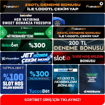
×
SORTIBET GİRİŞ İÇİN TIKLAYINIZ!