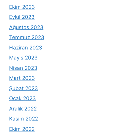
Ekim 2023
Eylül 2023
Ağustos 2023
Temmuz 2023
Haziran 2023
Mayıs 2023
Nisan 2023
Mart 2023
Şubat 2023
Ocak 2023
Aralık 2022
Kasım 2022
Ekim 2022