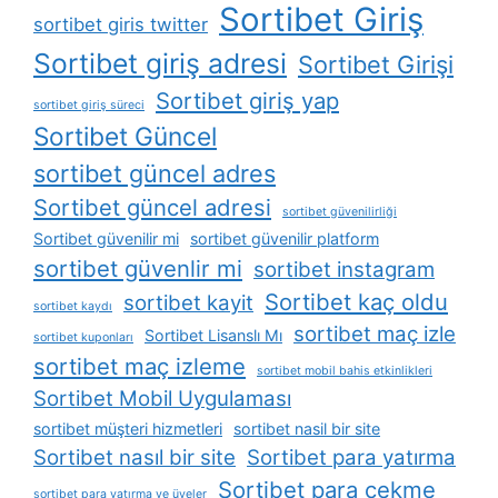
Sortibet Giriş
sortibet giris twitter
Sortibet giriş adresi
Sortibet Girişi
Sortibet giriş yap
sortibet giriş süreci
Sortibet Güncel
sortibet güncel adres
Sortibet güncel adresi
sortibet güvenilirliği
Sortibet güvenilir mi
sortibet güvenilir platform
sortibet güvenlir mi
sortibet instagram
Sortibet kaç oldu
sortibet kayit
sortibet kaydı
sortibet maç izle
Sortibet Lisanslı Mı
sortibet kuponları
sortibet maç izleme
sortibet mobil bahis etkinlikleri
Sortibet Mobil Uygulaması
sortibet müşteri hizmetleri
sortibet nasil bir site
Sortibet nasıl bir site
Sortibet para yatırma
Sortibet para çekme
sortibet para yatırma ve üyeler