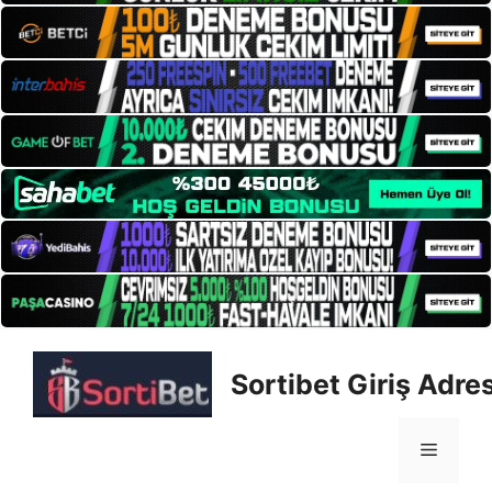
İçeriğe
atla
Sortibet Giriş Adres
Menü