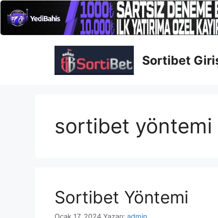
İçeriğe
atla
Sortibet Giri
sortibet yöntemi
Sortibet Yöntemi
Ocak 17, 2024
Yazarı:
admin