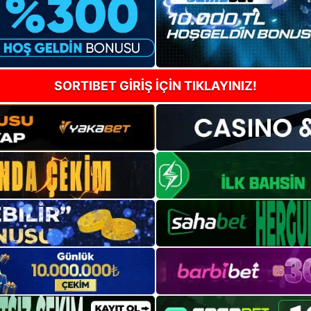
SORTIBET GİRİŞ İÇİN TIKLAYINIZ!