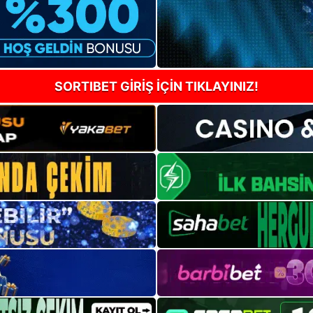
SORTIBET GİRİŞ İÇİN TIKLAYINIZ!