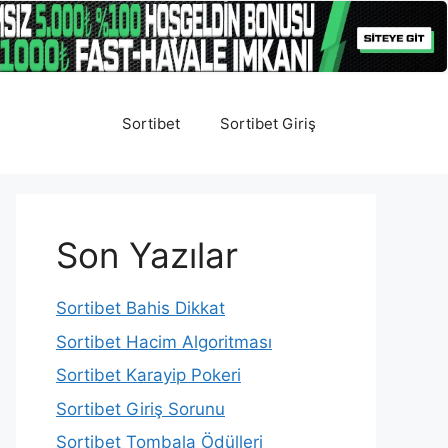
Sortibet
Sortibet Giriş
Son Yazılar
Sortibet Bahis Dikkat
Sortibet Hacim Algoritması
Sortibet Karayip Pokeri
Sortibet Giriş Sorunu
Sortibet Tombala Ödülleri