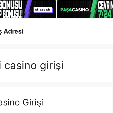
ş Adresi
 casino girişi
sino Girişi