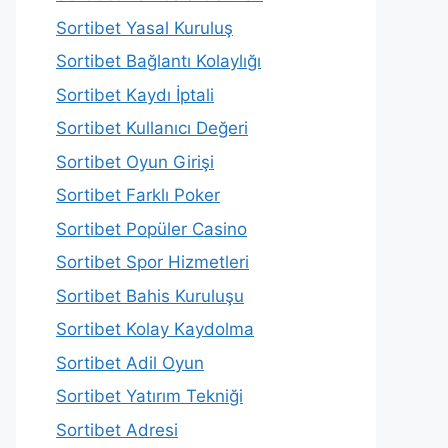
Sortibet Yasal Kuruluş
Sortibet Bağlantı Kolaylığı
Sortibet Kaydı İptali
Sortibet Kullanıcı Değeri
Sortibet Oyun Girişi
Sortibet Farklı Poker
Sortibet Popüler Casino
Sortibet Spor Hizmetleri
Sortibet Bahis Kuruluşu
Sortibet Kolay Kaydolma
Sortibet Adil Oyun
Sortibet Yatırım Tekniği
Sortibet Adresi