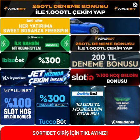
×
SORTIBET GİRİŞ İÇİN TIKLAYINIZ!