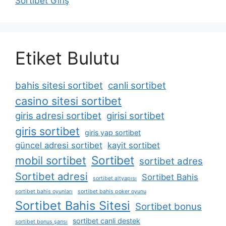
Sortibet Giriş
Etiket Bulutu
bahis sitesi sortibet
canli sortibet
casino sitesi sortibet
giris adresi sortibet
girisi sortibet
giris sortibet
giris yap sortibet
güncel adresi sortibet
kayit sortibet
Sortibet
mobil sortibet
sortibet adres
Sortibet adresi
Sortibet Bahis
sortibet altyapısı
sortibet bahis oyunları
sortibet bahis poker oyunu
Sortibet Bahis Sitesi
Sortibet bonus
sortibet canli destek
sortibet bonus şansı