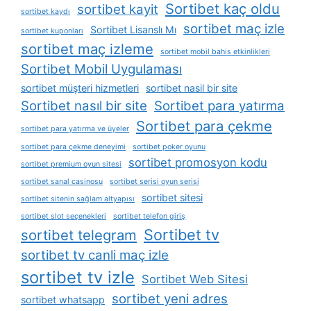
Sortibet kaç oldu
sortibet kayit
sortibet kaydı
sortibet maç izle
Sortibet Lisanslı Mı
sortibet kuponları
sortibet maç izleme
sortibet mobil bahis etkinlikleri
Sortibet Mobil Uygulaması
sortibet müşteri hizmetleri
sortibet nasil bir site
Sortibet nasıl bir site
Sortibet para yatırma
Sortibet para çekme
sortibet para yatırma ve üyeler
sortibet para çekme deneyimi
sortibet poker oyunu
sortibet promosyon kodu
sortibet premium oyun sitesi
sortibet sanal casinosu
sortibet serisi oyun serisi
sortibet sitesi
sortibet sitenin sağlam altyapısı
sortibet slot seçenekleri
sortibet telefon giriş
Sortibet tv
sortibet telegram
sortibet tv canli maç izle
sortibet tv izle
Sortibet Web Sitesi
sortibet yeni adres
sortibet whatsapp