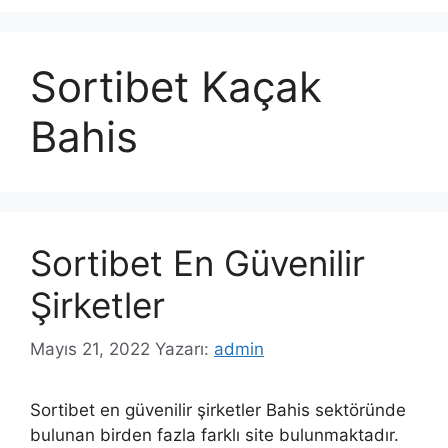
Sortibet Kaçak
Bahis
Sortibet En Güvenilir
Şirketler
Mayıs 21, 2022
Yazarı:
admin
Sortibet en güvenilir şirketler Bahis sektöründe
bulunan birden fazla farklı site bulunmaktadır.