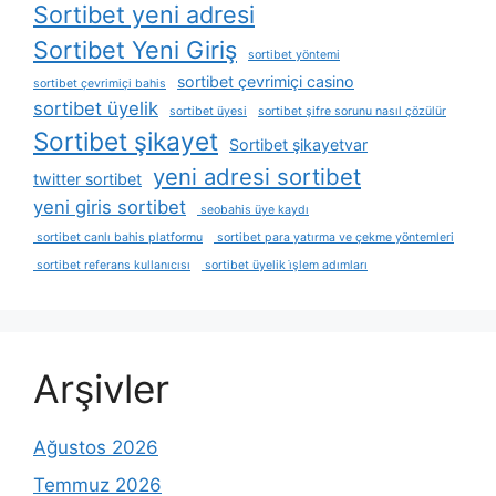
Sortibet yeni adresi
Sortibet Yeni Giriş
sortibet yöntemi
sortibet çevrimiçi casino
sortibet çevrimiçi bahis
sortibet üyelik
sortibet üyesi
sortibet şifre sorunu nasıl çözülür
Sortibet şikayet
Sortibet şikayetvar
yeni adresi sortibet
twitter sortibet
yeni giris sortibet
seobahis üye kaydı
sortibet canlı bahis platformu
sortibet para yatırma ve çekme yöntemleri
sortibet referans kullanıcısı
sortibet üyelik i̇şlem adımları
Arşivler
Ağustos 2026
Temmuz 2026