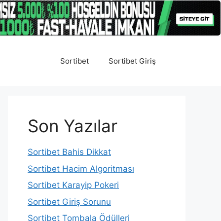
Sortibet
Sortibet Giriş
Son Yazılar
Sortibet Bahis Dikkat
Sortibet Hacim Algoritması
Sortibet Karayip Pokeri
Sortibet Giriş Sorunu
Sortibet Tombala Ödülleri