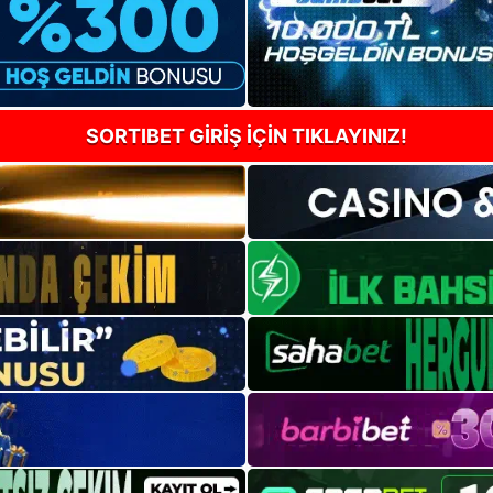
SORTIBET GİRİŞ İÇİN TIKLAYINIZ!