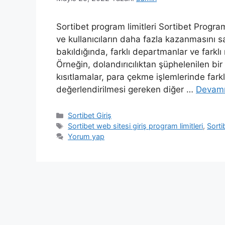
Sortibet program limitleri Sortibet Program
ve kullanıcıların daha fazla kazanmasını s
bakıldığında, farklı departmanlar ve farklı
Örneğin, dolandırıcılıktan şüphelenilen bir
kısıtlamalar, para çekme işlemlerinde farkl
değerlendirilmesi gereken diğer …
Devamı
Kategoriler
Sortibet Giriş
Etiketler
Sortibet web sitesi giriş program limitleri
,
Sorti
Yorum yap