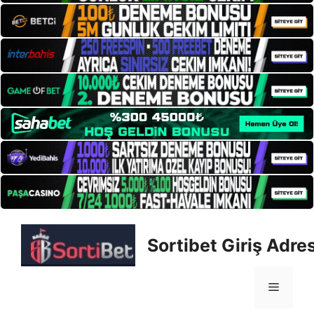
İçeriğe
atla
Sortibet Giriş Adres
Menü