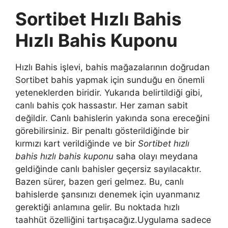
Sortibet Hızlı Bahis
Hızlı Bahis Kuponu
Hızlı Bahis işlevi, bahis mağazalarının doğrudan
Sortibet bahis yapmak için sunduğu en önemli
yeteneklerden biridir. Yukarıda belirtildiği gibi,
canlı bahis çok hassastır. Her zaman sabit
değildir. Canlı bahislerin yakında sona ereceğini
görebilirsiniz. Bir penaltı gösterildiğinde bir
kırmızı kart verildiğinde ve bir
Sortibet hızlı
bahis hızlı bahis kuponu
saha olayı meydana
geldiğinde canlı bahisler geçersiz sayılacaktır.
Bazen sürer, bazen geri gelmez. Bu, canlı
bahislerde şansınızı denemek için uyanmanız
gerektiği anlamına gelir. Bu noktada hızlı
taahhüt özelliğini tartışacağız.Uygulama sadece