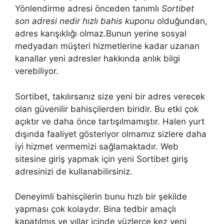
Yönlendirme adresi önceden tanımlı
Sortibet
son adresi nedir hızlı bahis kuponu
olduğundan,
adres karışıklığı olmaz.Bunun yerine sosyal
medyadan müşteri hizmetlerine kadar uzanan
kanallar yeni adresler hakkında anlık bilgi
verebiliyor.
Sortibet, takılırsanız size yeni bir adres verecek
olan güvenilir bahisçilerden biridir. Bu etki çok
açıktır ve daha önce tartışılmamıştır. Halen yurt
dışında faaliyet gösteriyor olmamız sizlere daha
iyi hizmet vermemizi sağlamaktadır. Web
sitesine giriş yapmak için yeni Sortibet giriş
adresinizi de kullanabilirsiniz.
Deneyimli bahisçilerin bunu hızlı bir şekilde
yapması çok kolaydır. Bina tedbir amaçlı
kapatılmış ve yıllar içinde yüzlerce kez yeni