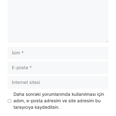
İsim
E-
posta
İnternet
sitesi
Daha sonraki yorumlarımda kullanılması için
adım, e-posta adresim ve site adresim bu
tarayıcıya kaydedilsin.