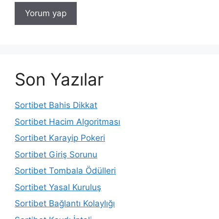
Son Yazılar
Sortibet Bahis Dikkat
Sortibet Hacim Algoritması
Sortibet Karayip Pokeri
Sortibet Giriş Sorunu
Sortibet Tombala Ödülleri
Sortibet Yasal Kuruluş
Sortibet Bağlantı Kolaylığı