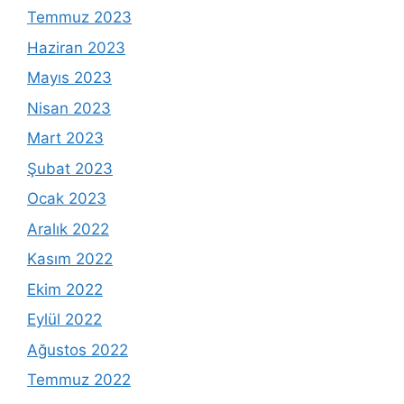
Temmuz 2023
Haziran 2023
Mayıs 2023
Nisan 2023
Mart 2023
Şubat 2023
Ocak 2023
Aralık 2022
Kasım 2022
Ekim 2022
Eylül 2022
Ağustos 2022
Temmuz 2022